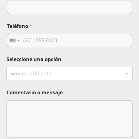
r
e
o
u
n
Teléfono
*
a
U
n
i
Seleccione una opción
t
Servicio al Cliente
e
d
S
Comentario o mensaje
t
a
t
e
s
+