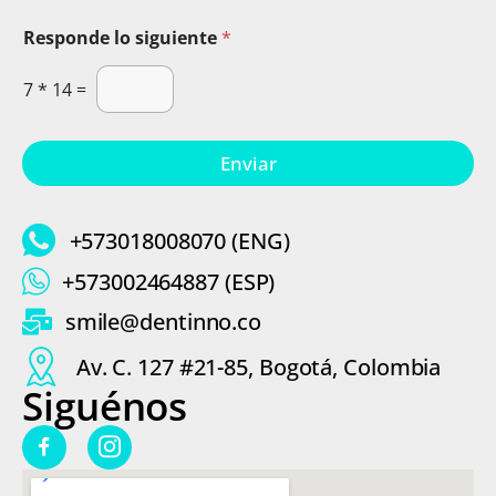
1
o
Responde lo siguiente
*
p
c
i
7
*
14
=
ó
n
s
Enviar
i
g
u
i
+573018008070 (ENG)
e
n
+573002464887 (ESP)
t
e
smile@dentinno.co
N
o
Av. C. 127 #21-85, Bogotá, Colombia
m
Siguénos
b
r
e