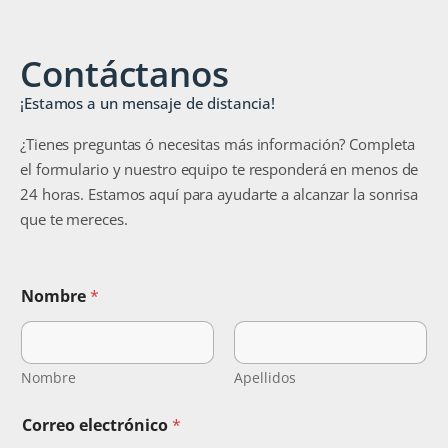
Contáctanos
¡Estamos a un mensaje de distancia!
¿Tienes preguntas ó necesitas más información? Completa
el formulario y nuestro equipo te responderá en menos de
24 horas. Estamos aquí para ayudarte a alcanzar la sonrisa
que te mereces.
N
Nombre
*
o
m
b
r
e
Nombre
Apellidos
C
o
Correo electrónico
*
r