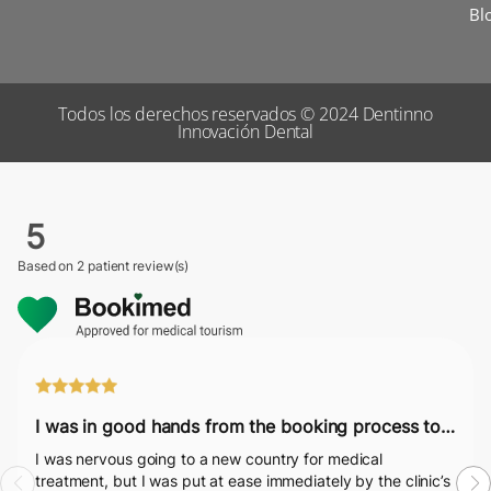
Bl
Todos los derechos reservados © 2024 Dentinno
Innovación Dental
5
Based on
2 patient review(s)
I was in good hands from the booking process to post-surgery.
I was nervous going to a new country for medical
treatment, but I was put at ease immediately by the clinic’s