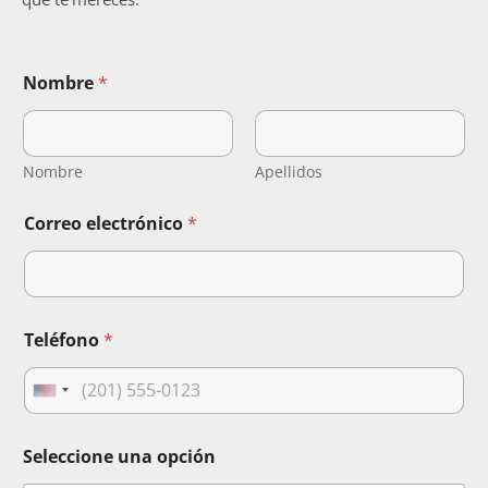
Nombre
*
Nombre
Apellidos
Correo electrónico
*
Teléfono
*
U
n
i
Seleccione una opción
t