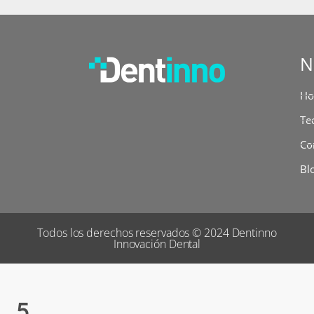
N
H
Te
Co
Bl
Todos los derechos reservados © 2024 Dentinno
Innovación Dental
5