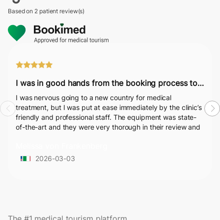
Based on
2 patient review(s)
I was in good hands from the booking process to post-surgery.
I was nervous going to a new country for medical
treatment, but I was put at ease immediately by the clinic’s
friendly and professional staff. The equipment was state-
of-the-art and they were very thorough in their review and
recommendations for my treatment. The treatments went
Melissa von Frankenberg
well and they had good aftercare. I was in good hands
from the booking process to post-surgery.
2026-03-03
The #1 medical tourism platform