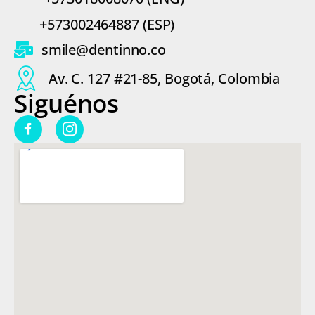
n
s
d
a
+573002464887 (ESP)
e
j
m
e
smile@dentinno.co
e
*
n
Av. C. 127 #21-85, Bogotá, Colombia
s
Siguénos
a
j
e