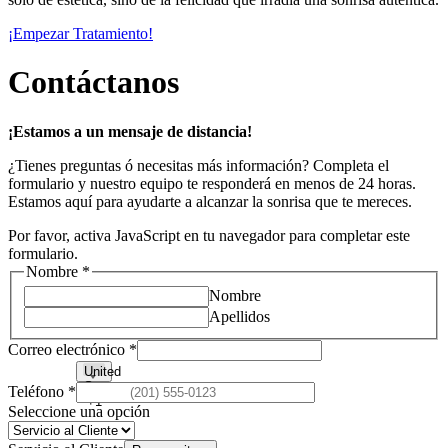
¡Empezar Tratamiento!
Contáctanos
¡Estamos a un mensaje de distancia!
¿Tienes preguntas ó necesitas más información? Completa el
formulario y nuestro equipo te responderá en menos de 24 horas.
Estamos aquí para ayudarte a alcanzar la sonrisa que te mereces.
Por favor, activa JavaScript en tu navegador para completar este
formulario.
Nombre
*
Nombre
Apellidos
Teléfono
Correo electrónico
*
o
United
Comentario
States
Teléfono
*
+1
Comentario
Seleccione una opción
Responde
lo