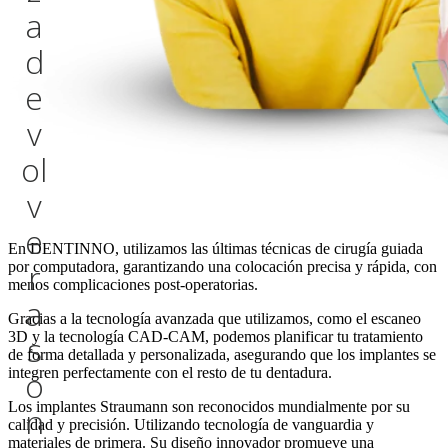
a
d
e
v
o
l
v
e
En DENTINNO, utilizamos las últimas técnicas de cirugía guiada
r
por computadora, garantizando una colocación precisa y rápida, con
menos complicaciones post-operatorias.
a
Gracias a la tecnología avanzada que utilizamos, como el escaneo
3D y la tecnología CAD-CAM, podemos planificar tu tratamiento
s
de forma detallada y personalizada, asegurando que los implantes se
integren perfectamente con el resto de tu dentadura.
o
Los implantes Straumann son reconocidos mundialmente por su
n
calidad y precisión. Utilizando tecnología de vanguardia y
materiales de primera. Su diseño innovador promueve una