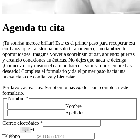
Agenda tu cita
¡Tu sonrisa merece brillar! Este es el primer paso para recuperar esa
confianza que transforma no solo tu apariencia, sino también tus
oportunidades. Imagina volver a sonreír sin dudar, abriendo puertas
y creando conexiones auténticas. No dejes que nada te detenga,
¡Comienza hoy mismo el camino hacia la sonrisa que siempre has
deseado! Completa el formulario y da el primer paso hacia una
nueva etapa de confianza y bienestar.
Por favor, activa JavaScript en tu navegador para completar este
formulario.
Nombre
*
Nombre
Apellidos
Fecha
Hora
Correo electrónico
*
Teléfono
*
United
Seleccionar
Teléfono
States
Teléfono
+1