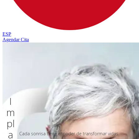
ESP
Agendar Cita
I
m
p
l
a
Cada sonrisa tiene el poder de transformar vidas.