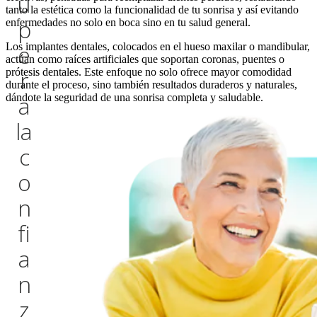
u
tanto la estética como la funcionalidad de tu sonrisa y así evitando
p
enfermedades no solo en boca sino en tu salud general.
e
Los implantes dentales, colocados en el hueso maxilar o mandibular,
actúan como raíces artificiales que soportan coronas, puentes o
r
prótesis dentales. Este enfoque no solo ofrece mayor comodidad
durante el proceso, sino también resultados duraderos y naturales,
a
dándote la seguridad de una sonrisa completa y saludable.
l
a
c
o
n
f
i
a
n
z