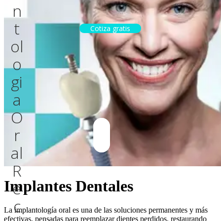
n
t
Cotiza gratis
o
l
o
g
i
a
O
r
a
l
R
Implantes Dentales
e
c
La implantología oral es una de las soluciones permanentes y más
efectivas, pensadas para reemplazar dientes perdidos, restaurando