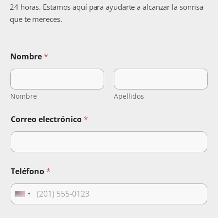
24 horas. Estamos aquí para ayudarte a alcanzar la sonrisa
que te mereces.
Nombre
*
Nombre
Apellidos
C
Correo electrónico
*
o
m
e
n
t
a
Teléfono
*
r
i
o
U
T
n
e