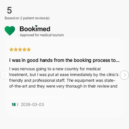
5
Based on
2 patient review(s)
I was in good hands from the booking process to post-surgery.
I was nervous going to a new country for medical
treatment, but I was put at ease immediately by the clinic’s
friendly and professional staff. The equipment was state-
of-the-art and they were very thorough in their review and
recommendations for my treatment. The treatments went
Melissa von Frankenberg
well and they had good aftercare. I was in good hands
from the booking process to post-surgery.
2026-03-03