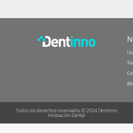
N
H
Te
Co
Bl
Todos los derechos reservados © 2024 Dentinno
Innovación Dental