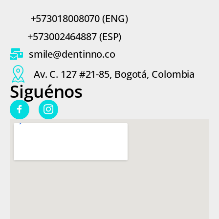
c
t
+573018008070 (ENG)
r
ó
+573002464887 (ESP)
n
i
smile@dentinno.co
c
o
Av. C. 127 #21-85, Bogotá, Colombia
*
Siguénos