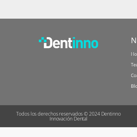
N
H
Te
Co
Bl
Todos los derechos reservados © 2024 Dentinno
Innovación Dental