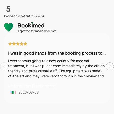
5
Based on
2 patient review(s)
I was in good hands from the booking process to post-surgery.
I was nervous going to a new country for medical
treatment, but I was put at ease immediately by the clinic’s
friendly and professional staff. The equipment was state-
of-the-art and they were very thorough in their review and
recommendations for my treatment. The treatments went
Melissa von Frankenberg
well and they had good aftercare. I was in good hands
from the booking process to post-surgery.
2026-03-03