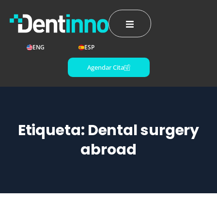
ENG
ESP
Agendar Cita
Etiqueta:
Dental surgery
abroad