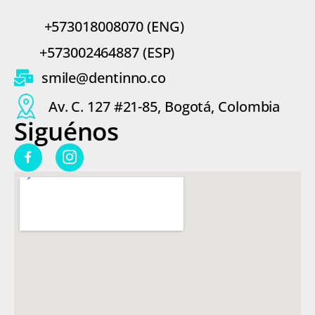
n
e
i
+573018008070 (ENG)
l
c
é
o
+573002464887 (ESP)
f
o
smile@dentinno.co
n
o
Av. C. 127 #21-85, Bogotá, Colombia
Siguénos