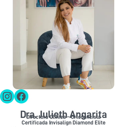
Dra. Julieth Angarita
Directora Clínica – Ortodoncista
Certificada Invisalign Diamond Elite