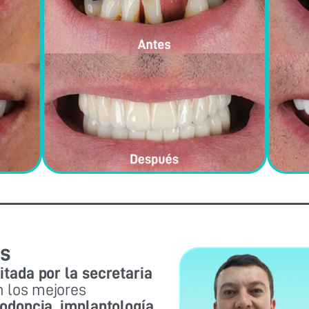
as
litada por la secretaria
 los mejores
riodoncia, implantología