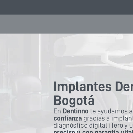
Implantes De
Bogotá
En
Dentinno
te ayudamos 
confianza
gracias a implan
diagnóstico digital iTero y 
preciso y con garantía vital