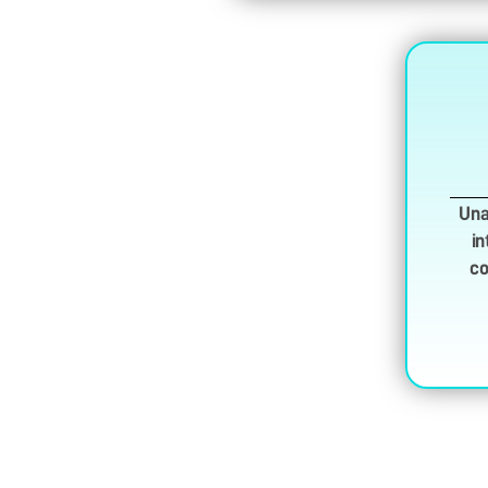
Una
in
co