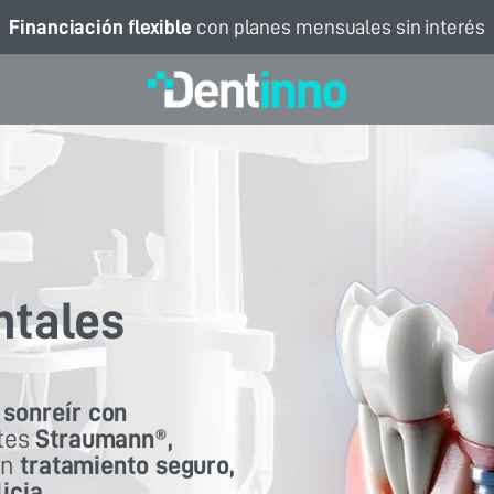
Financiación flexible
con planes mensuales sin interés
ntales
a
sonreír con
tes
Straumann®,
un
tratamiento seguro,
icia.