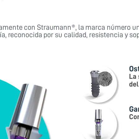
amente con Straumann®, la marca número un
a, reconocida por su calidad, resistencia y sop
Os
La 
del
Ga
Con