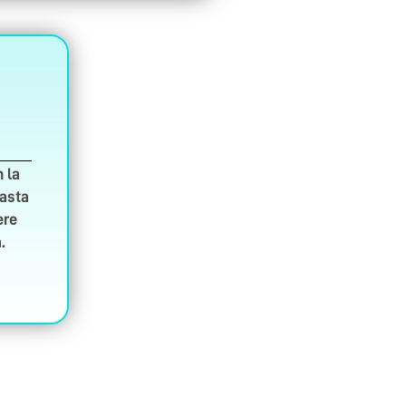
 la
hasta
ere
.